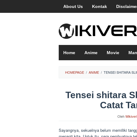
Loncat
About Us
Kontak
Disclaime
ke
konten
Home
Anime
Movie
Man
HOMEPAGE
/
ANIME
/
TENSEI SHITARA SLI
Tensei shitara 
Catat Ta
Oleh
Wikiver
Sayangnya, sekuelnya belum memiliki tangg
menanti kita. Untuk itu, para pembuatnya te