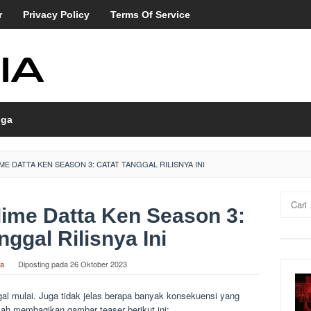
r
Privacy Policy
Terms Of Service
ga
ME DATTA KEN SEASON 3: CATAT TANGGAL RILISNYA INI
Cari
Slime Datta Ken Season 3:
untuk:
nggal Rilisnya Ini
ia
Diposting pada
26 Oktober 2023
al mulai. Juga tidak jelas berapa banyak konsekuensi yang
lah membagikan gambar teaser berikut ini: