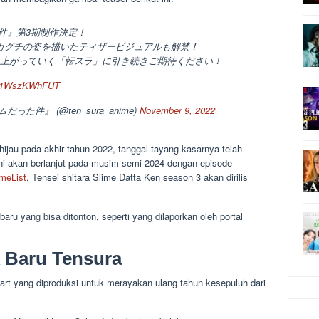
件』第3期制作決定！
カグチの姿を描いたティザービジュアルも解禁！
り上がっていく「転スラ」に引き続きご期待ください！
om/1WszKWhFUT
件』 (@ten_sura_anime)
November 9, 2022
jau pada akhir tahun 2022, tanggal tayang kasarnya telah
ni akan berlanjut pada musim semi 2024 dengan episode-
meList
, Tensei shitara Slime Datta Ken season 3 akan dirilis
baru yang bisa ditonton, seperti yang dilaporkan oleh portal
 Baru Tensura
part yang diproduksi untuk merayakan ulang tahun kesepuluh dari