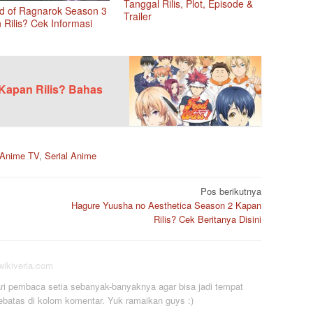
Tanggal Rilis, Plot, Episode &
d of Ragnarok Season 3
Trailer
 Rilis? Cek Informasi
Kapan Rilis? Bahas
Anime TV
,
Serial Anime
Pos berikutnya
Hagure Yuusha no Aesthetica Season 2 Kapan
Rilis? Cek Beritanya Disini
/wikiveria.com
i pembaca setia sebanyak-banyaknya agar bisa jadi tempat
ebatas di kolom komentar. Yuk ramaikan guys :)