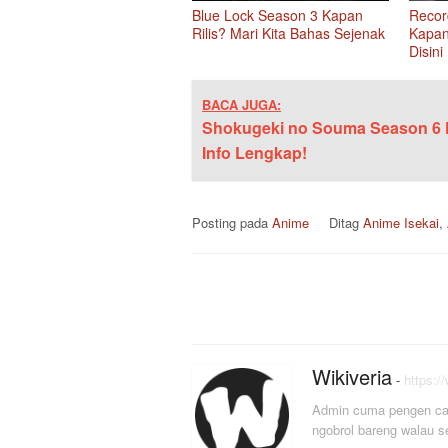
Blue Lock Season 3 Kapan
Recor
Rilis? Mari Kita Bahas Sejenak
Kapan
Disini
BACA JUGA:
Shokugeki no Souma Season 6 
Info Lengkap!
Posting pada
Anime
Ditag
Anime Isekai
,
Navigasi
pos
Wikiveria
-
https:/
Admin cuma pengen car
ngobrol bareng walau s