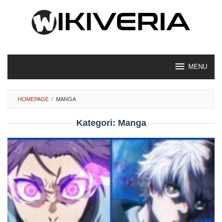
Loncat
ke
konten
MENU
HOMEPAGE
/
MANGA
Kategori:
Manga