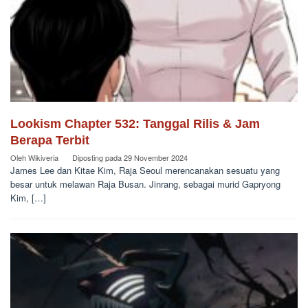
Lookism Chapter 532: Tanggal Rilis & Jam
Berapa Terbit
Oleh
Wikiveria
Diposting pada
29 November 2024
James Lee dan Kitae Kim, Raja Seoul merencanakan sesuatu yang
besar untuk melawan Raja Busan. Jinrang, sebagai murid Gapryong
Kim, […]