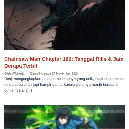
Chainsaw Man Chapter 186: Tanggal Rilis & Jam
Berapa Terbit
Oleh
Wikiveria
Diposting pada
27 November 2024
Denji mengungkapkan rencana pelariannya yang unik, tidak benar-benar
rencana pelarian tapi hampir sama, karena perutnya masih berada di
dunia nyata, […]