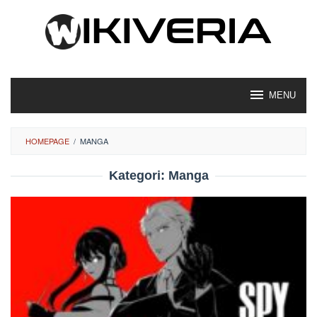
Loncat
ke
konten
MENU
HOMEPAGE
/
MANGA
Kategori:
Manga