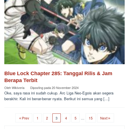
Blue Lock Chapter 285: Tanggal Rilis & Jam
Berapa Terbit
Oleh
Wikiveria
Diposting pada
20 November 2024
Oke, saya rasa ini sudah cukup. Arc Liga Neo-Egois akan segera
berakhir. Kali ini benar-benar nyata. Berikut ini semua yang […]
Prev
1
2
3
4
5
…
15
Next
Cari