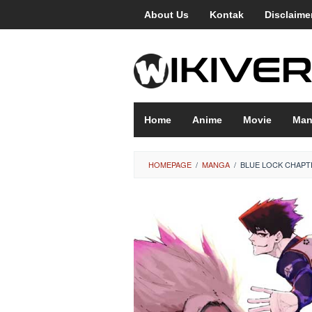
Loncat
About Us
Kontak
Disclaime
ke
konten
Home
Anime
Movie
Man
HOMEPAGE
/
MANGA
/
BLUE LOCK CHAPTE