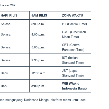
Chapter 287:
HARI RILIS
JAM RILIS
ZONA WAKTU
Selasa
8:00 a.m.
PT (Pacific Time)
GMT (Greenwich
Selasa
4:00 p.m.
Mean Time)
CET (Central
Selasa
5:00 p.m.
European Time)
IST (Indian
Selasa
9:30 p.m.
Standard Time)
JST (Japan
Rabu
12:00 a.m.
Standard Time)
WIB (Waktu
Rabu
3:00 p.m.
Indonesia Barat)
isa mengunjungi Kodansha Manga, platform resmi untuk seri