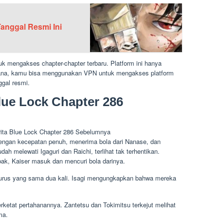
Tanggal Resmi Ini
uk mengakses chapter-chapter terbaru. Platform ini hanya
sana, kamu bisa menggunakan VPN untuk mengakses platform
ggal resmi.
Blue Lock Chapter 286
dengan kecepatan penuh, menerima bola dari Nanase, dan
h melewati Igaguri dan Raichi, terlihat tak terhentikan.
ak, Kaiser masuk dan mencuri bola darinya.
urus yang sama dua kali. Isagi mengungkapkan bahwa mereka
tat pertahanannya. Zantetsu dan Tokimitsu terkejut melihat
ma.