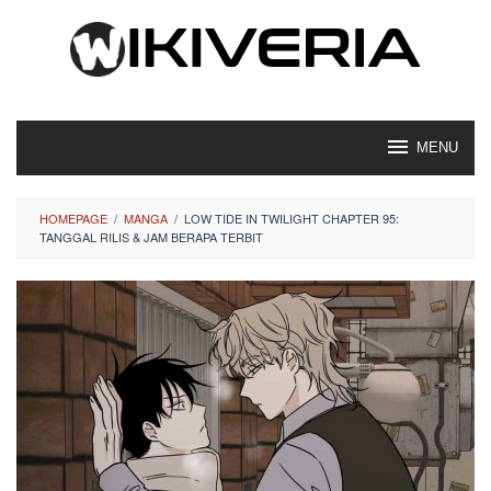
Loncat
ke
konten
MENU
HOMEPAGE
/
MANGA
/
LOW TIDE IN TWILIGHT CHAPTER 95:
TANGGAL RILIS & JAM BERAPA TERBIT