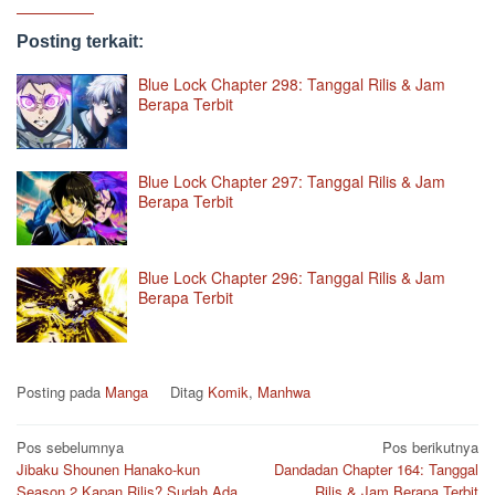
Posting terkait:
Blue Lock Chapter 298: Tanggal Rilis & Jam
Berapa Terbit
Blue Lock Chapter 297: Tanggal Rilis & Jam
Berapa Terbit
Blue Lock Chapter 296: Tanggal Rilis & Jam
Berapa Terbit
Posting pada
Manga
Ditag
Komik
,
Manhwa
Navigasi
Pos sebelumnya
Pos berikutnya
Jibaku Shounen Hanako-kun
Dandadan Chapter 164: Tanggal
pos
Season 2 Kapan Rilis? Sudah Ada
Rilis & Jam Berapa Terbit