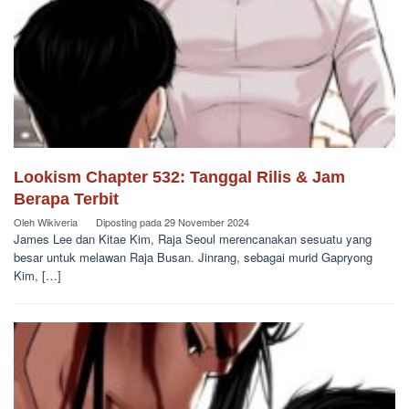
Lookism Chapter 532: Tanggal Rilis & Jam
Berapa Terbit
Oleh
Wikiveria
Diposting pada
29 November 2024
James Lee dan Kitae Kim, Raja Seoul merencanakan sesuatu yang
besar untuk melawan Raja Busan. Jinrang, sebagai murid Gapryong
Kim, […]