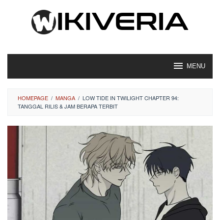
Loncat
ke
konten
MENU
HOMEPAGE
/
MANGA
/
LOW TIDE IN TWILIGHT CHAPTER 94:
TANGGAL RILIS & JAM BERAPA TERBIT