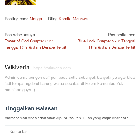
Posting pada
Manga
Ditag
Komik
,
Manhwa
Navigasi
Pos sebelumnya
Pos berikutnya
Tower of God Chapter 631:
Blue Lock Chapter 270: Tanggal
pos
Tanggal Rilis & Jam Berapa Terbit
Rilis & Jam Berapa Terbit
Wikiveria
-
https://wikiveria.com
Admin cuma pengen cari pembaca setia sebanyak-banyaknya agar bisa
jadi tempat ngobrol bareng walau sebatas di kolom komentar. Yuk
ramaikan guys :)
Tinggalkan Balasan
Alamat email Anda tidak akan dipublikasikan.
Ruas yang wajib ditandai
*