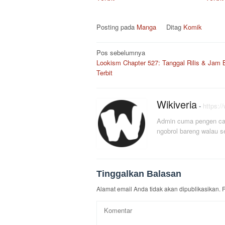
Posting pada
Manga
Ditag
Komik
Navigasi
Pos sebelumnya
Lookism Chapter 527: Tanggal Rilis & Jam 
pos
Terbit
Wikiveria
-
https:/
Admin cuma pengen car
ngobrol bareng walau s
Tinggalkan Balasan
Alamat email Anda tidak akan dipublikasikan.
R