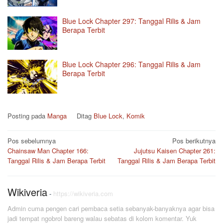
Blue Lock Chapter 297: Tanggal Rilis & Jam
Berapa Terbit
Blue Lock Chapter 296: Tanggal Rilis & Jam
Berapa Terbit
Posting pada
Manga
Ditag
Blue Lock
,
Komik
Navigasi
Pos sebelumnya
Pos berikutnya
Chainsaw Man Chapter 166:
Jujutsu Kaisen Chapter 261:
pos
Tanggal Rilis & Jam Berapa Terbit
Tanggal Rilis & Jam Berapa Terbit
Wikiveria
-
https://wikiveria.com
Admin cuma pengen cari pembaca setia sebanyak-banyaknya agar bisa
jadi tempat ngobrol bareng walau sebatas di kolom komentar. Yuk