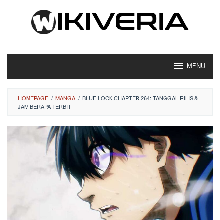
Loncat
ke
konten
MENU
HOMEPAGE
/
MANGA
/
BLUE LOCK CHAPTER 264: TANGGAL RILIS &
JAM BERAPA TERBIT