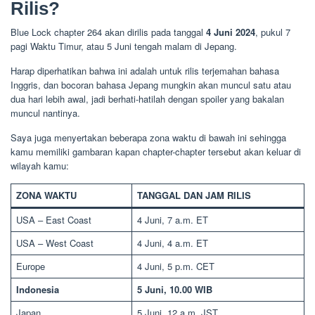
Rilis?
Blue Lock chapter 264 akan dirilis pada tanggal
4 Juni 2024
, pukul 7
pagi Waktu Timur, atau 5 Juni tengah malam di Jepang.
Harap diperhatikan bahwa ini adalah untuk rilis terjemahan bahasa
Inggris, dan bocoran bahasa Jepang mungkin akan muncul satu atau
dua hari lebih awal, jadi berhati-hatilah dengan spoiler yang bakalan
muncul nantinya.
Saya juga menyertakan beberapa zona waktu di bawah ini sehingga
kamu memiliki gambaran kapan chapter-chapter tersebut akan keluar di
wilayah kamu:
ZONA WAKTU
TANGGAL DAN JAM RILIS
USA – East Coast
4 Juni, 7 a.m. ET
USA – West Coast
4 Juni, 4 a.m. ET
Europe
4 Juni, 5 p.m. CET
Indonesia
5 Juni, 10.00 WIB
Japan
5 Juni, 12 a.m. JST