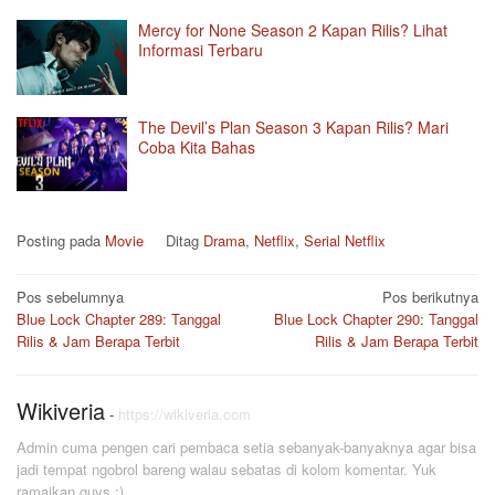
Mercy for None Season 2 Kapan Rilis? Lihat
Informasi Terbaru
The Devil’s Plan Season 3 Kapan Rilis? Mari
Coba Kita Bahas
Posting pada
Movie
Ditag
Drama
,
Netflix
,
Serial Netflix
Navigasi
Pos sebelumnya
Pos berikutnya
Blue Lock Chapter 289: Tanggal
Blue Lock Chapter 290: Tanggal
pos
Rilis & Jam Berapa Terbit
Rilis & Jam Berapa Terbit
Wikiveria
-
https://wikiveria.com
Admin cuma pengen cari pembaca setia sebanyak-banyaknya agar bisa
jadi tempat ngobrol bareng walau sebatas di kolom komentar. Yuk
ramaikan guys :)