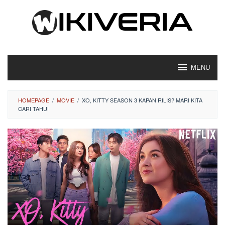
Loncat
ke
konten
MENU
HOMEPAGE
/
MOVIE
/
XO, KITTY SEASON 3 KAPAN RILIS? MARI KITA
CARI TAHU!