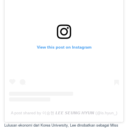
View this post on Instagram
A post shared by 이승현 𝙇𝙀𝙀 𝙎𝙀𝙐𝙉𝙂 𝙃𝙔𝙐𝙉 (@is.hyun_)
Lulusan ekonomi dari Korea University, Lee dinobatkan sebagai Miss