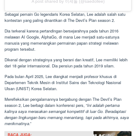
A post shared by 이세돌 (@saedollee)
Sebagai pemain Go legendaris Korea Selatan, Lee adalah salah satu
kontestan yang paling dinantikan di The Devil’s Plan season 2.
Dia terkenal karena pertandingan bersejarahnya pada tahun 2016
melawan AI Google, AlphaGo, di mana Lee menjadi satu-satunya
manusia yang memenangkan permainan papan strategi melawan
program tersebut.
Dikenal dengan strateginya yang berani dan kreatif, Lee memiliki lebih
dari 18 gelar internasional. Dia pensiun pada tahun 2019 silam.
Pada bulan April 2025, Lee diangkat menjadi profesor khusus di
Departemen Teknik Mesin di Institut Sains dan Teknologi Nasional
Ulsan (UNIST) Korea Selatan.
Merefleksikan pengalamannya bergabung dengan The Devil’s Plan
season 2, Lee berbagi dalam konferensi pers, “
Ini adalah pertama
kalinya saya merasakan semangat kompetitif di luar Go. Beradaptasi
dengan lingkungan baru memang menantang, tapi pada akhirnya, saya
menikmatinya
.”
BACA JUGA: