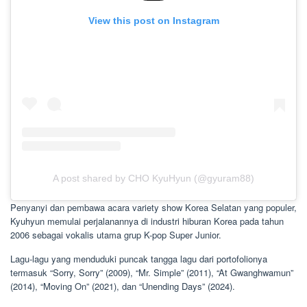
View this post on Instagram
A post shared by CHO KyuHyun (@gyuram88)
Penyanyi dan pembawa acara variety show Korea Selatan yang populer,
Kyuhyun memulai perjalanannya di industri hiburan Korea pada tahun
2006 sebagai vokalis utama grup K-pop Super Junior.
Lagu-lagu yang menduduki puncak tangga lagu dari portofolionya
termasuk “Sorry, Sorry” (2009), “Mr. Simple” (2011), “At Gwanghwamun”
(2014), “Moving On” (2021), dan “Unending Days” (2024).