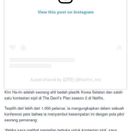
View this post on Instagram
A post shared by 김하린 (@harinn_nn)
Kim Ha-rin adalah seorang ahli bedah plastik Korea Selatan dan salah
satu kontestan sipil di The Devil’s Plan season 2 di Netflix.
Terpilih dari lebih dari 1.000 pelamar, ia mengungkapkan dalam sebuah
konferensi pers bahwa ia menyambut kesempatan ini dengan pola pikir
seorang pemenang:
“
Ketika saya melihat panggilan terbuka untuk kontestan sipil, saya