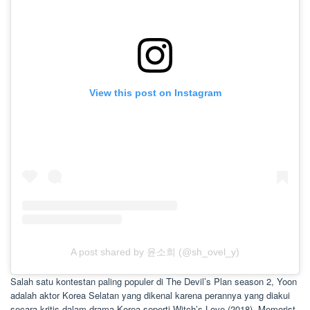
View this post on Instagram
A post shared by 윤소희 (@sh_ovel_y)
Salah satu kontestan paling populer di The Devil’s Plan season 2, Yoon
adalah aktor Korea Selatan yang dikenal karena perannya yang diakui
secara kritis dalam drama Korea seperti Witch’s Love (2018), Memorist