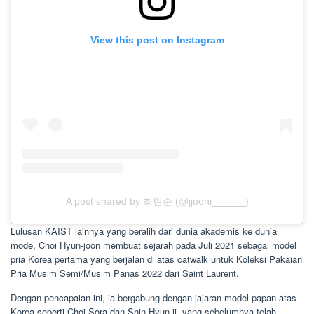
View this post on Instagram
A post shared by 최현준 (@jjooni______)
Lulusan KAIST lainnya yang beralih dari dunia akademis ke dunia
mode, Choi Hyun-joon membuat sejarah pada Juli 2021 sebagai model
pria Korea pertama yang berjalan di atas catwalk untuk Koleksi Pakaian
Pria Musim Semi/Musim Panas 2022 dari Saint Laurent.
Dengan pencapaian ini, ia bergabung dengan jajaran model papan atas
Korea seperti Choi Sora dan Shin Hyun-ji, yang sebelumnya telah