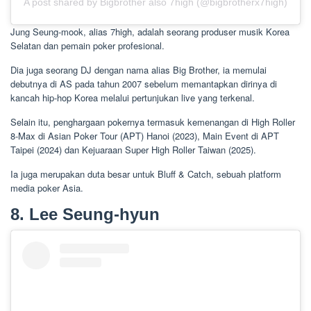
A post shared by Bigbrother also 7high (@bigbrotherx7high)
Jung Seung-mook, alias 7high, adalah seorang produser musik Korea
Selatan dan pemain poker profesional.
Dia juga seorang DJ dengan nama alias Big Brother, ia memulai
debutnya di AS pada tahun 2007 sebelum memantapkan dirinya di
kancah hip-hop Korea melalui pertunjukan live yang terkenal.
Selain itu, penghargaan pokernya termasuk kemenangan di High Roller
8-Max di Asian Poker Tour (APT) Hanoi (2023), Main Event di APT
Taipei (2024) dan Kejuaraan Super High Roller Taiwan (2025).
Ia juga merupakan duta besar untuk Bluff & Catch, sebuah platform
media poker Asia.
8. Lee Seung-hyun