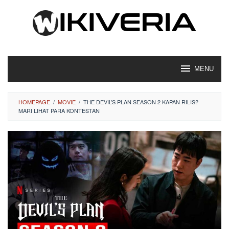
Loncat
ke
konten
MENU
HOMEPAGE
/
MOVIE
/
THE DEVIL’S PLAN SEASON 2 KAPAN RILIS?
MARI LIHAT PARA KONTESTAN