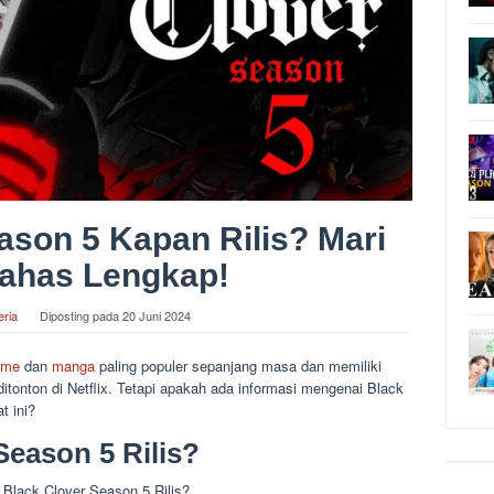
ason 5 Kapan Rilis? Mari
Bahas Lengkap!
eria
Diposting pada
20 Juni 2024
ime
dan
manga
paling populer sepanjang masa dan memiliki
itonton di Netflix. Tetapi apakah ada informasi mengenai Black
t ini?
Season 5 Rilis?