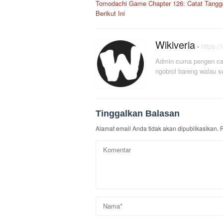
Tomodachi Game Chapter 126: Catat Tanggal
pos
Berikut Ini
Wikiveria
-
https:/
Admin cuma pengen car
ngobrol bareng walau s
Tinggalkan Balasan
Alamat email Anda tidak akan dipublikasikan.
R