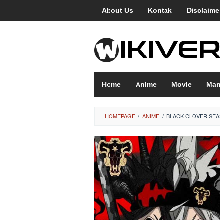
Loncat
About Us
Kontak
Disclaime
ke
konten
Home
Anime
Movie
Man
HOMEPAGE
/
ANIME
/
BLACK CLOVER SEAS