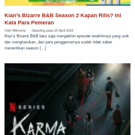
Kian’s Bizarre B&B Season 2 Kapan Rilis? Ini
Kata Para Pemeran
Oleh
Wikiveria
Diposting pada
25 April 2025
Kian’s Bizarre B&B baru saja mengakhiri episode terakhirnya yang unik
dan mengharukan, dan para penggemarnya sudah tidak sabar
menantikan season […]