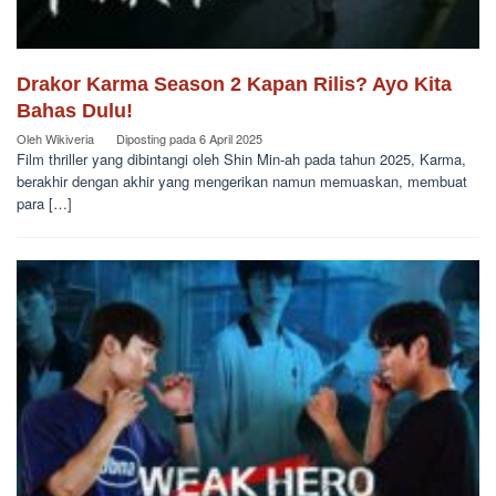
Drakor Karma Season 2 Kapan Rilis? Ayo Kita
Bahas Dulu!
Oleh
Wikiveria
Diposting pada
6 April 2025
Film thriller yang dibintangi oleh Shin Min-ah pada tahun 2025, Karma,
berakhir dengan akhir yang mengerikan namun memuaskan, membuat
para […]