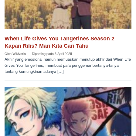
When Life Gives You Tangerines Season 2
Kapan Rilis? Mari Kita Cari Tahu
Oleh
Wikiveria
Diposting pada
3 April 2025
Akhir yang emosional namun memuaskan menutup akhir dari When Life
Gives You Tangerines, membuat para penggemar bertanya-tanya
tentang kemungkinan adanya […]