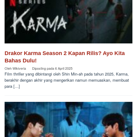
Drakor Karma Season 2 Kapan Rilis? Ayo Kita
Bahas Dulu!
Oleh
Wikiveria
Diposting pada
6 April 2025
Film thriller yang dibintangi oleh Shin Min-ah pada tahun 2025, Karma,
berakhir dengan akhir yang mengerikan namun memuaskan, membuat
para […]