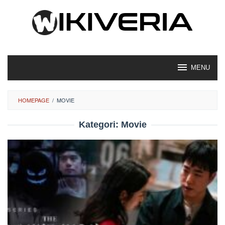
Loncat
ke
konten
MENU
HOMEPAGE
/
MOVIE
Kategori:
Movie