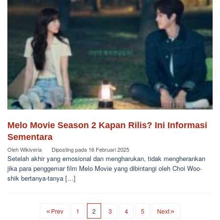
Melo Movie Season 2 Kapan Rilis? Ini Informasi
Sementara
Oleh
Wikiveria
Diposting pada
16 Februari 2025
Setelah akhir yang emosional dan mengharukan, tidak mengherankan
jika para penggemar film Melo Movie yang dibintangi oleh Choi Woo-
shik bertanya-tanya […]
Prev
1
2
3
4
5
Next