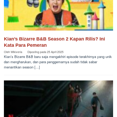
Kian’s Bizarre B&B Season 2 Kapan Rilis? Ini
Kata Para Pemeran
Oleh
Wikiveria
Diposting pada
25 April 2025
Kian’s Bizarre B&B baru saja mengakhiri episode terakhirnya yang unik
dan mengharukan, dan para penggemarnya sudah tidak sabar
menantikan season […]