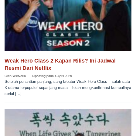
Weak Hero Class 2 Kapan Rilis? Ini Jadwal
Resmi Dari Netflix
Oleh
Wikiveria
Diposting pada
4 April 2025
Setelah penantian panjang, sang kreator Weak Hero Class – salah satu
K-drama terpopuler sepanjang masa – telah mengkonfirmasi kembalinya
serial […]