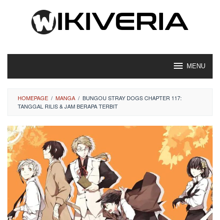
Loncat
ke
konten
MENU
HOMEPAGE
/
MANGA
/
BUNGOU STRAY DOGS CHAPTER 117:
TANGGAL RILIS & JAM BERAPA TERBIT