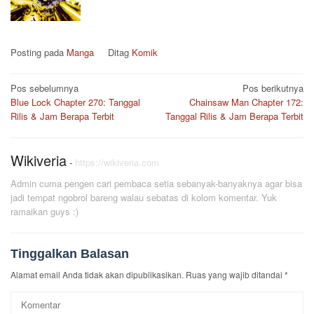
Posting pada
Manga
Ditag
Komik
Navigasi
Pos sebelumnya
Pos berikutnya
Blue Lock Chapter 270: Tanggal
Chainsaw Man Chapter 172:
pos
Rilis & Jam Berapa Terbit
Tanggal Rilis & Jam Berapa Terbit
Wikiveria
-
https://wikiveria.com
Admin cuma pengen cari pembaca setia sebanyak-banyaknya agar bisa
jadi tempat ngobrol bareng walau sebatas di kolom komentar. Yuk
ramaikan guys :)
Tinggalkan Balasan
Alamat email Anda tidak akan dipublikasikan.
Ruas yang wajib ditandai
*