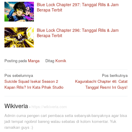
Blue Lock Chapter 297: Tanggal Rilis & Jam
Berapa Terbit
Blue Lock Chapter 296: Tanggal Rilis & Jam
Berapa Terbit
Posting pada
Manga
Ditag
Komik
Navigasi
Pos sebelumnya
Pos berikutnya
Suicide Squad Isekai Season 2
Kagurabachi Chapter 46: Catat
pos
Kapan Rilis? Ini Kata Pihak Studio
Tanggal Resmi Ini Guys!
Wikiveria
-
https://wikiveria.com
Admin cuma pengen cari pembaca setia sebanyak-banyaknya agar bisa
jadi tempat ngobrol bareng walau sebatas di kolom komentar. Yuk
ramaikan guys :)