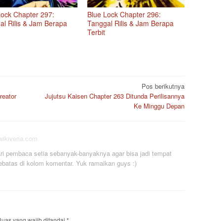
Lock Chapter 297:
Blue Lock Chapter 296:
al Rilis & Jam Berapa
Tanggal Rilis & Jam Berapa
Terbit
Pos berikutnya
reator
Jujutsu Kaisen Chapter 263 Ditunda Perilisannya
Ke Minggu Depan
/wikiveria.com
i pembaca setia sebanyak-banyaknya agar bisa jadi tempat
ebatas di kolom komentar. Yuk ramaikan guys :)
uas yang wajib ditandai
*