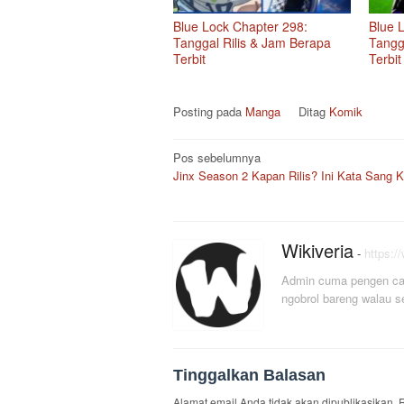
Blue Lock Chapter 298:
Blue 
Tanggal Rilis & Jam Berapa
Tangg
Terbit
Terbit
Posting pada
Manga
Ditag
Komik
Navigasi
Pos sebelumnya
Jinx Season 2 Kapan Rilis? Ini Kata Sang K
pos
Wikiveria
-
https:/
Admin cuma pengen car
ngobrol bareng walau s
Tinggalkan Balasan
Alamat email Anda tidak akan dipublikasikan.
R