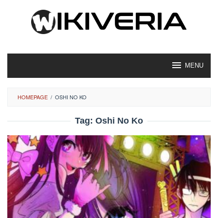
Loncat
ke
konten
MENU
HOMEPAGE
/
OSHI NO KO
Tag:
Oshi No Ko